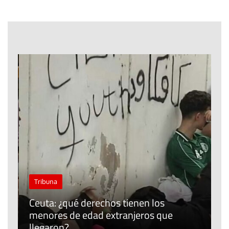
J
Tribuna
P
Ceuta: ¿qué derechos tienen los
E
menores de edad extranjeros que
m
llegaron?
c