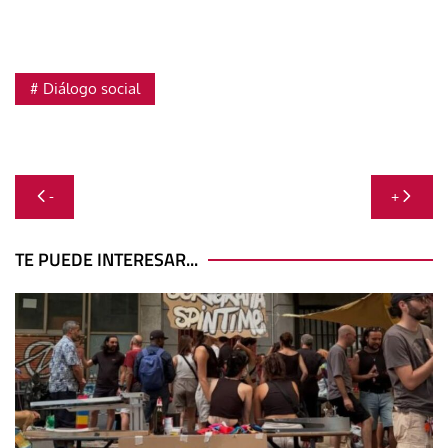
Diálogo social
Navegación
-
+
de
entradas
TE PUEDE INTERESAR...