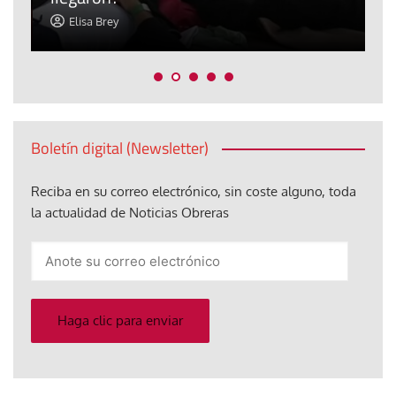
Elisa Brey
Boletín digital (Newsletter)
Reciba en su correo electrónico, sin coste alguno, toda
la actualidad de Noticias Obreras
Anote
su
correo
electrónico
Haga clic para enviar