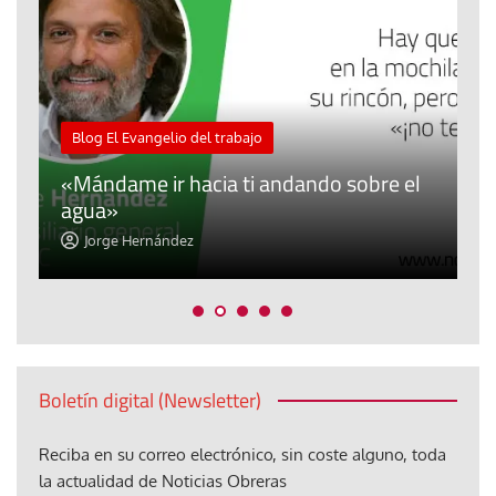
M
Blog El Evangelio del trabajo
A
«Mándame ir hacia ti andando sobre el
d
agua»
t
Jorge Hernández
Boletín digital (Newsletter)
Reciba en su correo electrónico, sin coste alguno, toda
la actualidad de Noticias Obreras