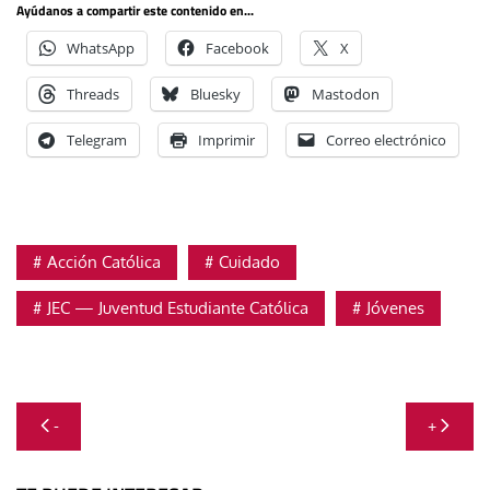
Ayúdanos a compartir este contenido en...
WhatsApp
Facebook
X
Threads
Bluesky
Mastodon
Telegram
Imprimir
Correo electrónico
Acción Católica
Cuidado
JEC — Juventud Estudiante Católica
Jóvenes
Navegación
-
+
de