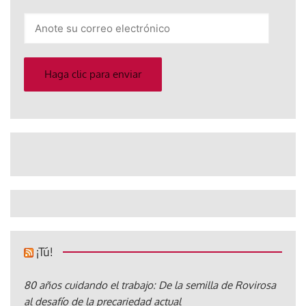
Anote
su
correo
electrónico
Haga clic para enviar
¡Tú!
80 años cuidando el trabajo: De la semilla de Rovirosa
al desafío de la precariedad actual