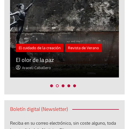
El cuidado de la creación
Revista de Verano
«
El olor de la paz
a
Araceli Caballero
Boletín digital (Newsletter)
Reciba en su correo electrónico, sin coste alguno, toda