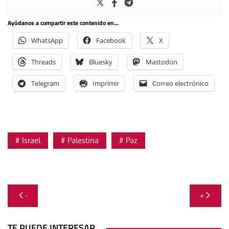
Ayúdanos a compartir este contenido en...
WhatsApp
Facebook
X
Threads
Bluesky
Mastodon
Telegram
Imprimir
Correo electrónico
Israel
Palestina
Paz
Navegación
-
+
de
TE PUEDE INTERESAR...