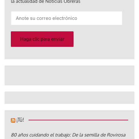
la actualidad de Noticias Obreras
Anote
su
correo
electrónico
Haga clic para enviar
¡Tú!
80 años cuidando el trabajo: De la semilla de Rovirosa