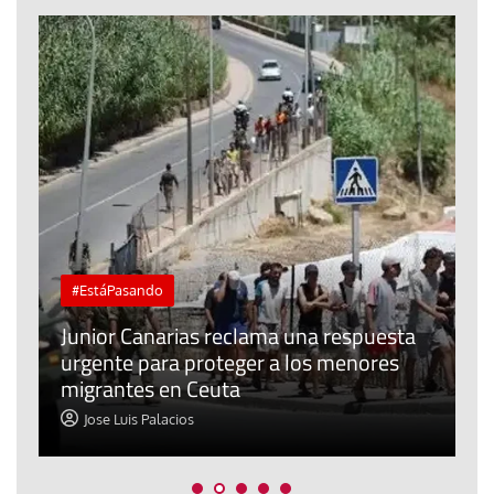
#EstáPasando
e
n
Junior Canarias reclama una respuesta
urgente para proteger a los menores
P
migrantes en Ceuta
y
Jose Luis Palacios