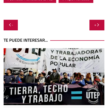
Navegación
-
+
de
entradas
TE PUEDE INTERESAR...