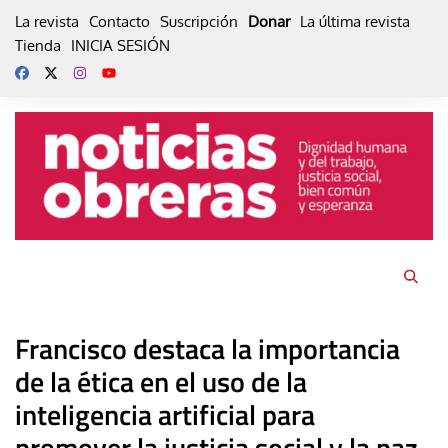
Skip
La revista
Contacto
Suscripción
Donar
La última revista
to
Tienda
INICIA SESIÓN
content
Francisco destaca la importancia
de la ética en el uso de la
inteligencia artificial para
promover la justicia social y la paz