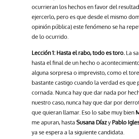
se Luis Palacios
Jose Luis Palacios
ocurrieran los hechos en favor del resulta
ejercerlo, pero es que desde el mismo dom
opinión pública) este fenómeno se ha repet
de lo ocurrido.
Lección 1: Hasta el rabo, todo es toro.
La sa
hasta el final de un hecho o acontecimient
alguna sorpresa o imprevisto, como el tore
bastante castigo cuando la verdad es que
cornada. Nunca hay que dar nada por hech
nuestro caso, nunca hay que dar por derr
que quieran llamar. Eso lo sabe muy bien
M
me apuran, hasta
Susana Díaz
y
Pablo Igle
ya se espera a la siguiente candidata.