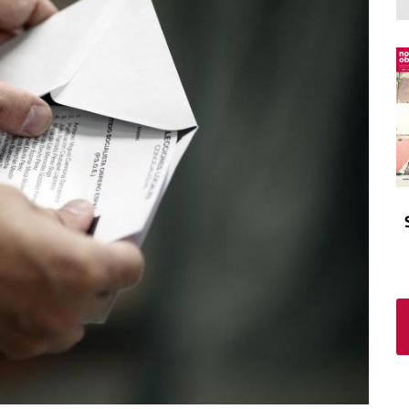
El atrio
Viñeta
In memoriam
Tribuna
Blog Sembrando sueños,
recogiendo humanidad
Blog Mensajes guardados
La columna