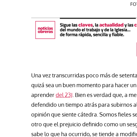
FOT
Una vez transcurridas poco más de setenta
quizá sea un buen momento para hacer un
aprender
del 23J
. Bien es verdad que, a 
táPasando
#EstáPasando
defendido un tiempo atrás para subirnos al 
mientos populares y
Junior Canarias rec
opinión que siente cátedra. Somos fieles 
icatos de Argentina marchan
respuesta urgente 
an Cayetano en demanda de
a los menores migr
otro que el prejuicio definido como un se
, pan, tierra, techo y trabajo”
Ceuta
sabe lo que ha ocurrido, se tiende a modifi