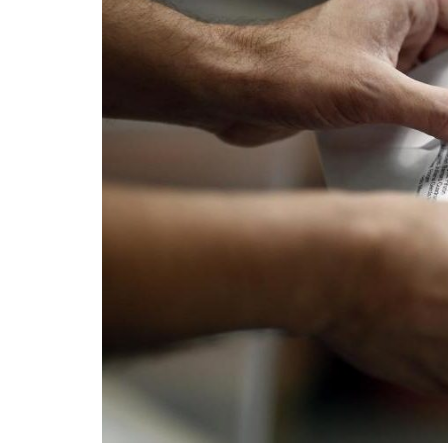
La mundialización
Cine
El amor en el mundo
Dos minutos
Los empobrecidos por el
Aplicaciones
mundo
Música
Radio — Mundo obrero hoy
Poesía
Vidas precarias
Relato