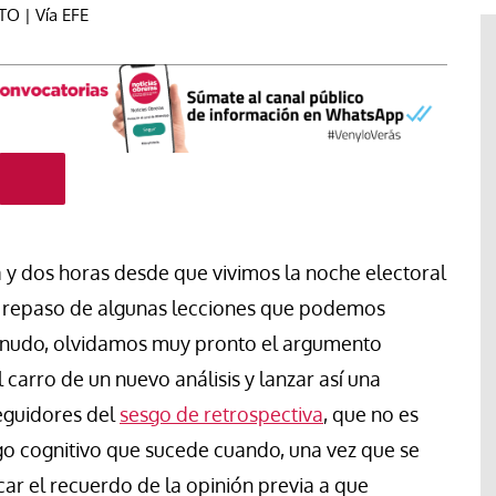
O | Vía EFE
 y dos horas desde que vivimos la noche electoral
 repaso de algunas lecciones que podemos
Tribuna
menudo, olvidamos muy pronto el argumento
Ceuta, espejo de una humanidad
carro de un nuevo análisis y lanzar así una
lama una
sin rumbo: Cuando la inmigración
seguidores del
sesgo de retrospectiva
, que no es
para proteger
se convierte en arma política y
antes en
los migrantes dejan de ser
sgo cognitivo que sucede cuando, una vez que se
personas.
car el recuerdo de la opinión previa a que