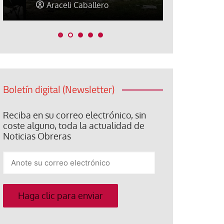
Araceli Caballero
Jorge Hern
Boletín digital (Newsletter)
Reciba en su correo electrónico, sin
coste alguno, toda la actualidad de
Noticias Obreras
Anote
su
correo
electrónico
Haga clic para enviar