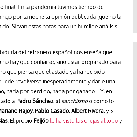
Evaristo Villar
do final. En la pandemia tuvimos tiempo de
ingo por la noche la opinión publicada (que no la
ido. Sirvan estas notas para un humilde análisis
biduría del refranero español nos enseña que
o no hay que confiarse, sino estar preparado para
ro que piensa que el astado ya ha recibido
 puede revolverse inesperadamente y darle una
o, nada por perdido, nada por ganado… Y, en
otado a
Pedro Sánchez
, al
sanchismo
o como lo
ariano Rajoy, Pablo Casado, Albert Rivera
, y, si
sias
. El propio
Feijóo
le ha visto las orejas al lobo
y