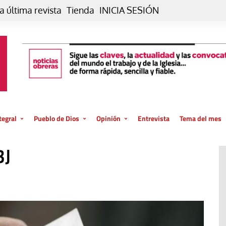
a última revista
Tienda
INICIA SESIÓN
tegral
Pueblo de Dios
Opinión
Entrevista
Tema del mes
liar, otro estilo
Iglesia
Editorial
3J
posible
La oración de cada día
Blog De paso…
 la creación
Vaticano
Blog Eutopía
El termómetro
Blog El Evangelio del trabajo
El Evangelio en tu vida
Blog Desde mi azotea