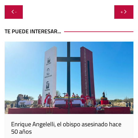
Navegación
-
+
de
entradas
TE PUEDE INTERESAR...
Enrique Angelelli, el obispo asesinado hace
50 años