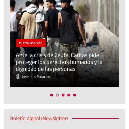
#EstáPasando
L
Ante la crisis de Ceuta, Cáritas pide
j
proteger los derechos humanos y la
t
dignidad de las personas
p
Jose Luis Palacios
Boletín digital (Newsletter)