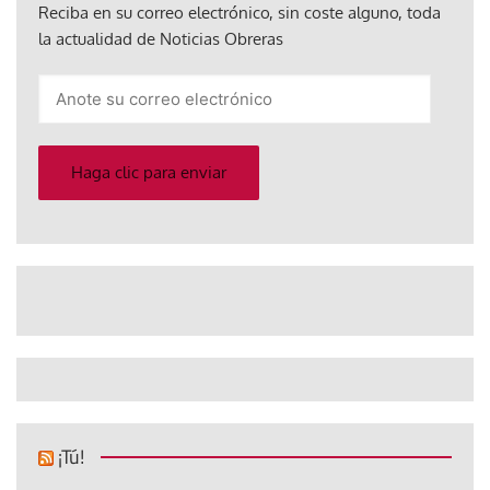
Reciba en su correo electrónico, sin coste alguno, toda
la actualidad de Noticias Obreras
Anote
su
correo
electrónico
Haga clic para enviar
¡Tú!