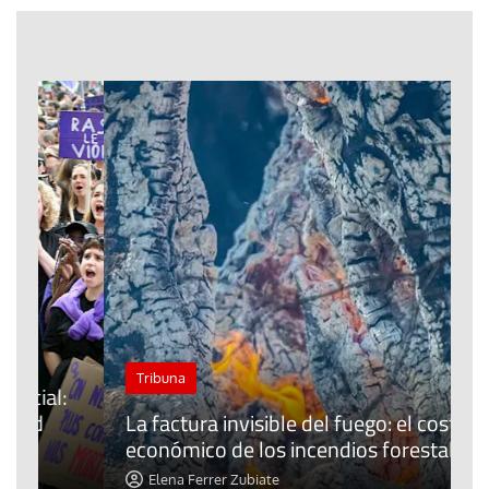
C
Tribuna
:
r
La factura invisible del fuego: el coste
c
económico de los incendios forestales
m
Elena Ferrer Zubiate