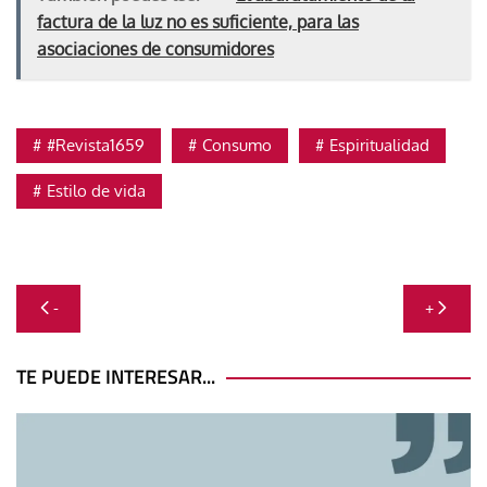
factura de la luz no es suficiente, para las
asociaciones de consumidores
#Revista1659
Consumo
Espiritualidad
Estilo de vida
Navegación
-
+
de
entradas
TE PUEDE INTERESAR...