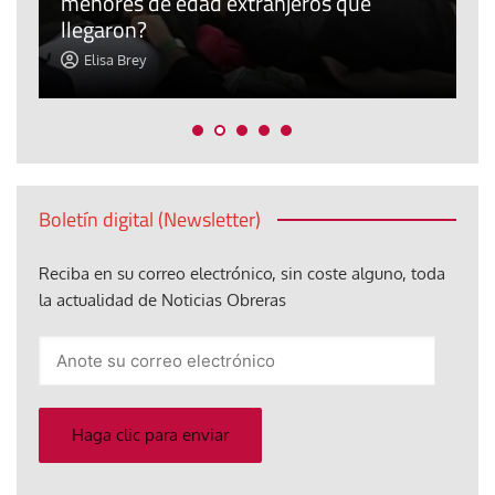
menores de edad extranjeros que
m
llegaron?
c
Elisa Brey
Boletín digital (Newsletter)
Reciba en su correo electrónico, sin coste alguno, toda
la actualidad de Noticias Obreras
Anote
su
correo
electrónico
Haga clic para enviar