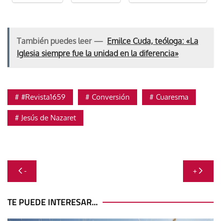
También puedes leer —
Emilce Cuda, teóloga: «La
Iglesia siempre fue la unidad en la diferencia»
#Revista1659
Conversión
Cuaresma
Jesús de Nazaret
Navegación
-
+
de
entradas
TE PUEDE INTERESAR...