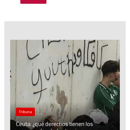
J
Tribuna
P
Ceuta: ¿qué derechos tienen los
E