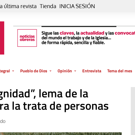
a última revista
Tienda
INICIA SESIÓN
tegral
Pueblo de Dios
Opinión
Entrevista
Tema del mes
liar, otro estilo
Iglesia
Editorial
nidad”, lema de la
posible
La oración de cada día
Blog De paso…
 la creación
a la trata de personas
Vaticano
Blog Eutopía
El termómetro
Blog El Evangelio del trabajo
ndo
El Evangelio en tu vida
Blog Desde mi azotea