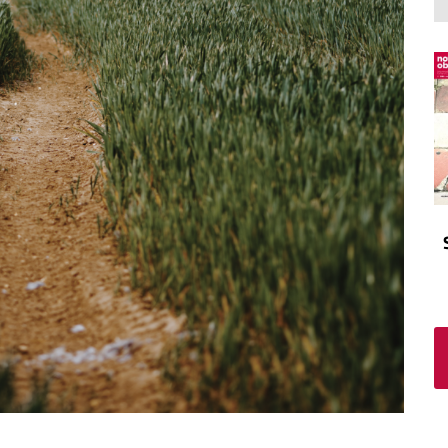
El atrio
Viñeta
In memoriam
Tribuna
Blog Sembrando sueños,
recogiendo humanidad
Blog Mensajes guardados
La columna