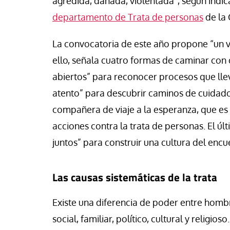
agredida, dañada, violentada”, según indic
vid Alvarado
José Luis Iglesias
departamento de Trata de personas
de la 
La convocatoria de este año propone “un v
ello, señala cuatro formas de caminar con 
abiertos” para reconocer procesos que llev
atento” para descubrir caminos de cuidad
compañera de viaje a la esperanza, que e
acciones contra la trata de personas. El 
juntos” para construir una cultura del enc
Las causas sistemáticas de la trata
Existe una diferencia de poder entre homb
social, familiar, político, cultural y religio