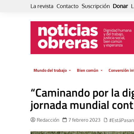
Skip
La revista
Contacto
Suscripción
Donar
L
to
content
Mundo del trabajo
Bien común
Conversión in
Datos e indicadores
Política
Otra vida fami
“Caminando por la dig
de vida… es 
El trabajo es para la vida
Economía
El cuidado de
jornada mundial contr
GlobalizAcción
Experiencia
INFOR. Boletín informativo del
MMTC
Cultura
Redacción
7 febrero 2023
#EstáPasa
Laboral
Libro