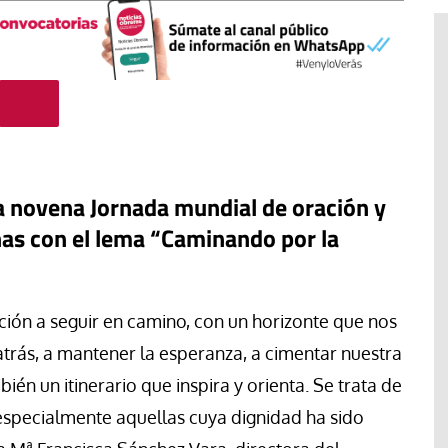
a novena
Jornada mundial de oración y
nas
con el
lema “Caminando por la
#EstáPasando
ción a seguir en camino, con un horizonte que nos
a atrás, a mantener la esperanza, a cimentar nuestra
Movimientos populares y
sindicatos de Argentina marchan
ién un itinerario que inspira y orienta. Se trata de
en San Cayetano en demanda de
especialmente aquellas cuya dignidad ha sido
“paz, pan, tierra, techo y trabajo”