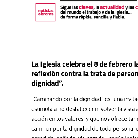
La Iglesia celebra el
8 de febrero
l
reflexión contra la trata de perso
dignidad”.
buna
“Caminando por la dignidad” es “una invita
estimula a no desfallecer ni volver la vist
a: una pieza más en el
ero para el iliberalismo que
acción en los valores, y que nos ofrece tamb
Tribuna
ta contra las democracias
caminar por la dignidad de toda persona, 
 mundo
La otra orilla