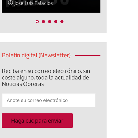
Jose Luis Palacios
Paco (Quis
Boletín digital (Newsletter)
Reciba en su correo electrónico, sin
coste alguno, toda la actualidad de
Noticias Obreras
Anote
su
correo
electrónico
Haga clic para enviar