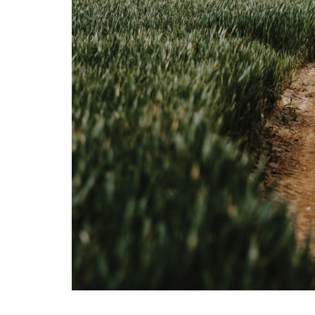
La mundialización
Cine
El amor en el mundo
Dos minutos
Los empobrecidos por el
Aplicaciones
mundo
Música
Radio — Mundo obrero hoy
Poesía
Vidas precarias
Relato