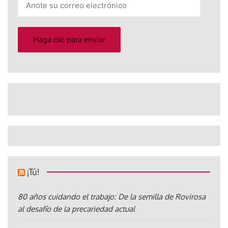
su
correo
electrónico
Haga clic para enviar
¡Tú!
80 años cuidando el trabajo: De la semilla de Rovirosa
al desafío de la precariedad actual