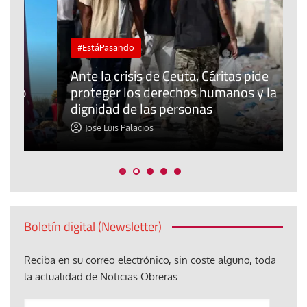
#EstáPasando
L
Ante la crisis de Ceuta, Cáritas pide
j
proteger los derechos humanos y la
t
dignidad de las personas
p
Jose Luis Palacios
Boletín digital (Newsletter)
Reciba en su correo electrónico, sin coste alguno, toda
la actualidad de Noticias Obreras
Anote