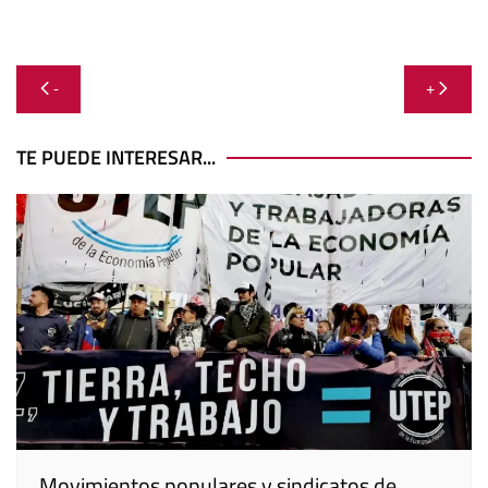
Navegación
-
+
de
entradas
TE PUEDE INTERESAR...
Movimientos populares y sindicatos de