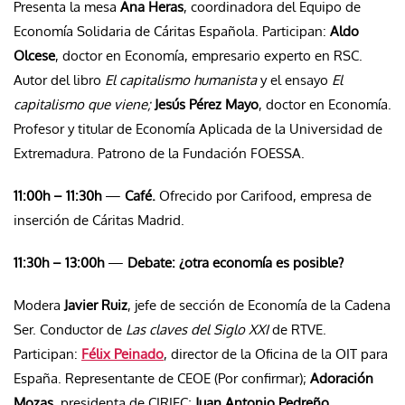
Presenta la mesa
Ana Heras
, coordinadora del Equipo de
Economía Solidaria de Cáritas Española. Participan:
Aldo
Olcese
, doctor en Economía, empresario experto en RSC.
Autor del libro
El capitalismo humanista
y el ensayo
El
capitalismo que viene;
Jesús Pérez Mayo
, doctor en Economía.
Profesor y titular de Economía Aplicada de la Universidad de
Extremadura. Patrono de la Fundación FOESSA.
11:00h – 11:30h
—
Café.
Ofrecido por Carifood, empresa de
inserción de Cáritas Madrid.
11:30h – 13:00h
—
Debate: ¿otra economía es posible?
Modera
Javier Ruiz
, jefe de sección de Economía de la Cadena
Ser. Conductor de
Las claves del Siglo XXI
de RTVE.
Participan:
Félix Peinado
, director de la Oficina de la OIT para
España. Representante de CEOE (Por confirmar);
Adoración
Mozas
, presidenta de CIRIEC;
Juan Antonio Pedreño
,