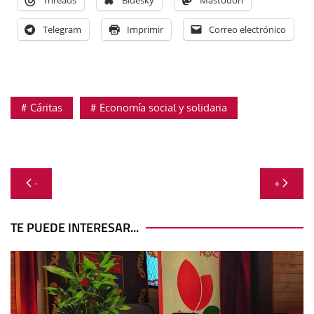
Telegram
Imprimir
Correo electrónico
Cáritas
Economía social y solidaria
Navegación
-
+
de
entradas
TE PUEDE INTERESAR...