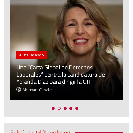
#EstáPasando
Una “Carta Global de Derechos
L
Laborales” centra la candidatura de
C
Yolanda Díaz para dirigir la OIT
f
Abraham Canales
Boletín digital (Newsletter)