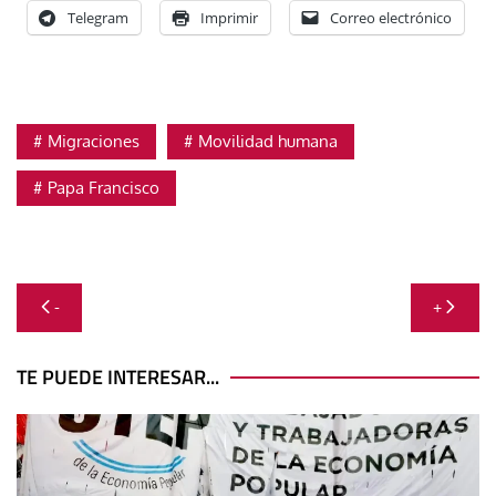
Telegram
Imprimir
Correo electrónico
Migraciones
Movilidad humana
Papa Francisco
Navegación
-
+
de
entradas
TE PUEDE INTERESAR...