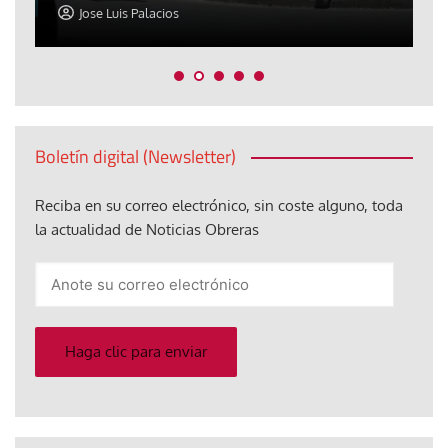
Jose Luis Palacios
Boletín digital (Newsletter)
Reciba en su correo electrónico, sin coste alguno, toda
la actualidad de Noticias Obreras
Anote
su
correo
electrónico
Haga clic para enviar