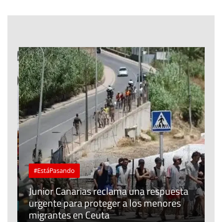
#EstáPasando
e
n
Junior Canarias reclama una respuesta
urgente para proteger a los menores
P
migrantes en Ceuta
y