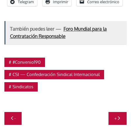
Telegram
Imprimir
Correo electrónico
También puedes leer —
Foro Mundial para la
Contratación Responsable
#Convenio190
CSI — Confederación Sindical Internacional
Sindicatos
Navegación
-
+
de