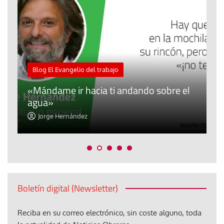
M
Blog El Evangelio del trabajo
A
«Mándame ir hacia ti andando sobre el
d
agua»
t
Jorge Hernández
Boletín digital (Newsletter)
Reciba en su correo electrónico, sin coste alguno, toda