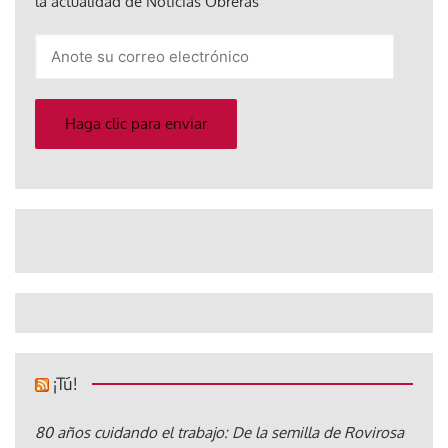
la actualidad de Noticias Obreras
Anote
su
correo
electrónico
Haga clic para enviar
¡Tú!
80 años cuidando el trabajo: De la semilla de Rovirosa