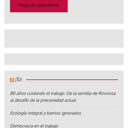
electrónico
Haga clic para enviar
¡Tú!
80 años cuidando el trabajo: De la semilla de Rovirosa
al desafío de la precariedad actual
Ecología integral y barrios ignorados
Democracia en el trabajo