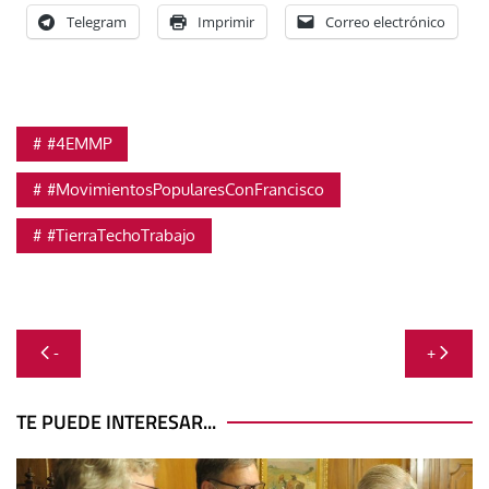
Telegram
Imprimir
Correo electrónico
#4EMMP
#MovimientosPopularesConFrancisco
#TierraTechoTrabajo
Navegación
-
+
de
entradas
TE PUEDE INTERESAR...