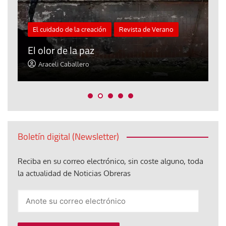
El cuidado de la creación
Revista de Verano
«
El olor de la paz
a
Araceli Caballero
Boletín digital (Newsletter)
Reciba en su correo electrónico, sin coste alguno, toda
la actualidad de Noticias Obreras
Anote
su
correo