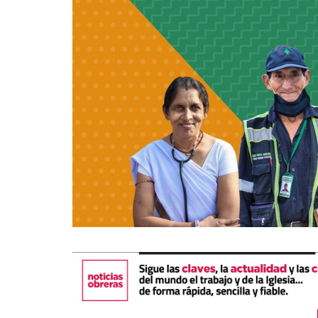
La mundialización
Cine
El amor en el mundo
Dos minutos
Los empobrecidos por el
Aplicaciones
mundo
Música
Radio — Mundo obrero hoy
Poesía
Vidas precarias
Relato