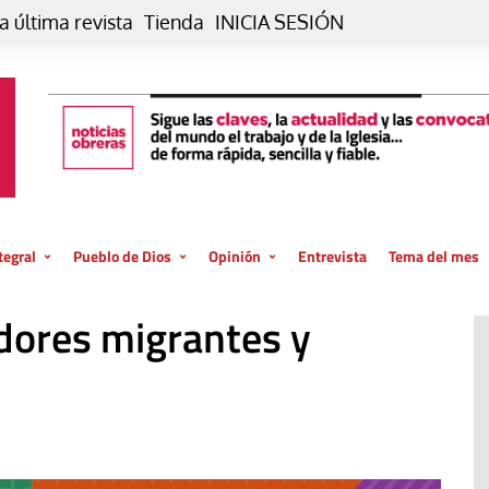
a última revista
Tienda
INICIA SESIÓN
tegral
Pueblo de Dios
Opinión
Entrevista
Tema del mes
liar, otro estilo
Iglesia
Editorial
dores migrantes y
posible
La oración de cada día
Blog De paso…
 la creación
Vaticano
Blog Eutopía
El termómetro
Blog El Evangelio del trabajo
El Evangelio en tu vida
Blog Desde mi azotea