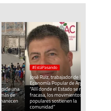
Jubileo de la Espera
Cuidar el trabajo cui
Sínodo sobre la sin
#EstáPasando
José Ruiz, trabajador de la
#EstáPasan
Economía Popular de Argentina:
“Allí donde el Estado se retira o
Colectivos s
fracasa, los movimientos
reclaman u
populares sostienen la
del IMV tras
comunidad”
sus carenci