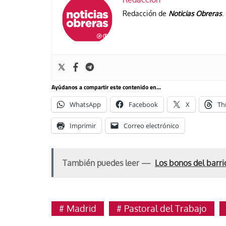
se Luis Palacios
Francesco Strazzari
Redacción de
Noticias Obreras
.
Ayúdanos a compartir este contenido en...
WhatsApp
Facebook
X
Th
Imprimir
Correo electrónico
También puedes leer —
Los bonos del barri
Madrid
Pastoral del Trabajo