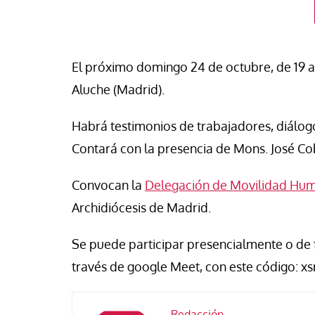
El próximo domingo 24 de octubre, de 19 a 2
Aluche (Madrid).
Habrá testimonios de trabajadores, diálogo
Contará con la presencia de Mons. José Co
Convocan la
Delegación de Movilidad Huma
Archidiócesis de Madrid.
táPasando
Se puede participar presencialmente o de 
#EstáPasando
nando Fronteras eleva a
través de google Meet, con este código: xs
las víctimas de la crisis
Enrique Angelelli, e
teriza en Ceuta
asesinado hace 50 
Redacción