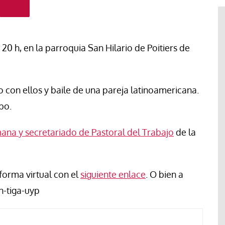
0 h, en la parroquia San Hilario de Poitiers de
 con ellos y baile de una pareja latinoamericana.
bo.
na y secretariado de Pastoral del Trabajo
de la
#EstáPasando
forma virtual con el
siguiente enlace
. O bien a
Pastoral de Migraciones pide una
respuesta urgente para más de
n-tiga-uyp
l obispo
1.000 menores que permanecen
años
en Ceuta