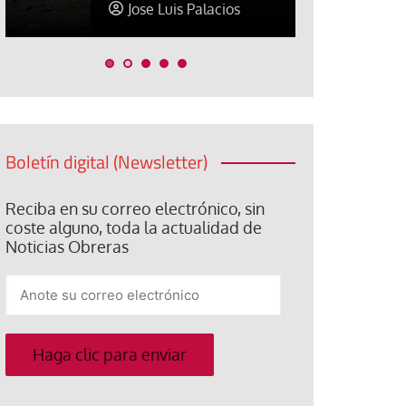
Jose Luis Palacios
Jose Luis P
Boletín digital (Newsletter)
Reciba en su correo electrónico, sin
coste alguno, toda la actualidad de
Noticias Obreras
Anote
su
correo
electrónico
Haga clic para enviar