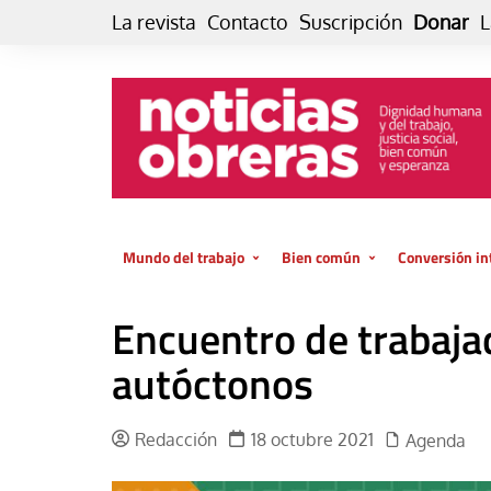
Skip
La revista
Contacto
Suscripción
Donar
L
to
content
Mundo del trabajo
Bien común
Conversión in
Datos e indicadores
Política
Otra vida fami
Encuentro de trabaja
de vida… es 
El trabajo es para la vida
Economía
El cuidado de
autóctonos
GlobalizAcción
Experiencia
INFOR. Boletín informativo del
MMTC
Cultura
Redacción
18 octubre 2021
Agenda
Laboral
Libro