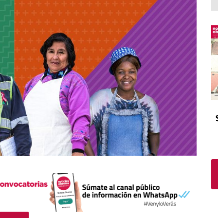
El atrio
Viñeta
In memoriam
Tribuna
Blog Sembrando sueños,
recogiendo humanidad
Blog Mensajes guardados
La columna