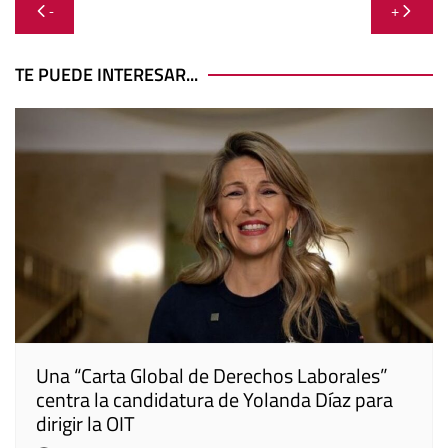
Navegación
-
+
de
entradas
TE PUEDE INTERESAR...
Una “Carta Global de Derechos Laborales”
centra la candidatura de Yolanda Díaz para
dirigir la OIT