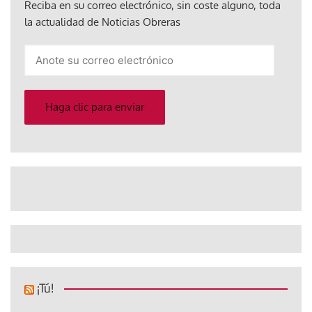
Reciba en su correo electrónico, sin coste alguno, toda
la actualidad de Noticias Obreras
Anote
su
correo
electrónico
Haga clic para enviar
¡Tú!