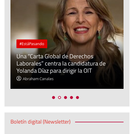
#EstáPasando
Una “Carta Global de Derechos
L
Laborales” centra la candidatura de
C
Yolanda Díaz para dirigir la OIT
f
Abraham Canales
Boletín digital (Newsletter)