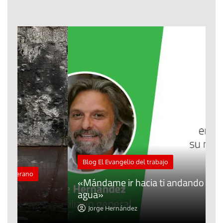
M
Blog El Evangelio del trabajo
A
«Mándame ir hacia ti andando sobre el
d
agua»
t
Jorge Hernández