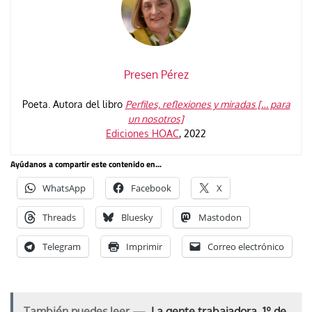
Presen Pérez
Poeta. Autora del libro
Perfiles, reflexiones y miradas [… para
un nosotros]
Ediciones HOAC
, 2022
Ayúdanos a compartir este contenido en...
WhatsApp
Facebook
X
Threads
Bluesky
Mastodon
Telegram
Imprimir
Correo electrónico
También puedes leer —
La gente trabajadora, 1º de