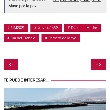
Mayo por la paz
#1M2021
#revista1639
Día de la Madre
Día del Trabajo
Primero de Mayo
Navegación
-
+
de
entradas
TE PUEDE INTERESAR...