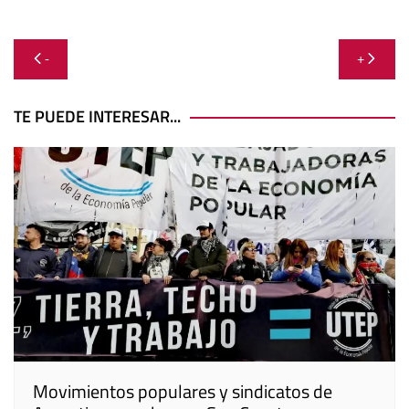
Navegación
-
+
de
entradas
TE PUEDE INTERESAR...
Movimientos populares y sindicatos de