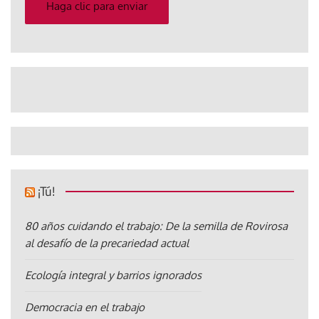
electrónico
Haga clic para enviar
¡Tú!
80 años cuidando el trabajo: De la semilla de Rovirosa
al desafío de la precariedad actual
Ecología integral y barrios ignorados
Democracia en el trabajo