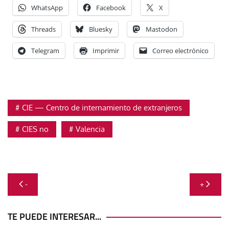
WhatsApp
Facebook
X
Threads
Bluesky
Mastodon
Telegram
Imprimir
Correo electrónico
CIE — Centro de internamiento de extranjeros
CIES no
Valencia
Navegación
-
+
de
entradas
TE PUEDE INTERESAR...