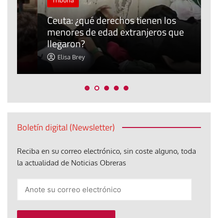
Tribuna
P
Ceuta: ¿qué derechos tienen los
E
menores de edad extranjeros que
m
llegaron?
c
Elisa Brey
Boletín digital (Newsletter)
Reciba en su correo electrónico, sin coste alguno, toda
la actualidad de Noticias Obreras
Anote
su
correo