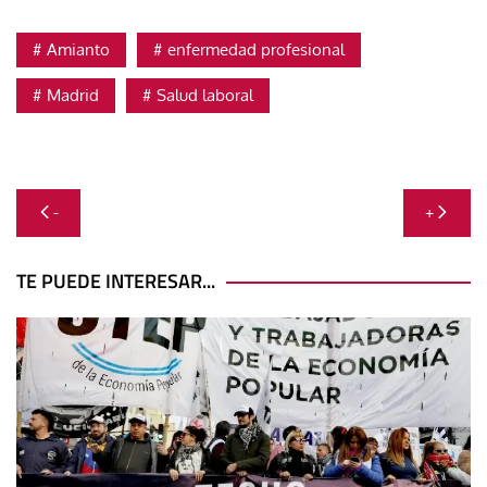
Amianto
enfermedad profesional
Madrid
Salud laboral
Navegación
-
+
de
entradas
TE PUEDE INTERESAR...