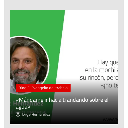
M
Blog El Evangelio del trabajo
A
«Mándame ir hacia ti andando sobre el
d
agua»
t
Jorge Hernández