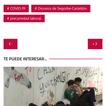
COVID-19
Diocesis de Segorbe-Castellón
precariedad laboral
Navegación
-
+
de
entradas
TE PUEDE INTERESAR...