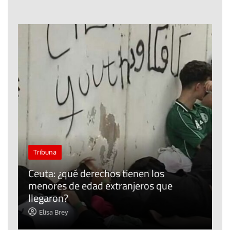
J
Tribuna
P
Ceuta: ¿qué derechos tienen los
E
menores de edad extranjeros que
m
llegaron?
c
Elisa Brey