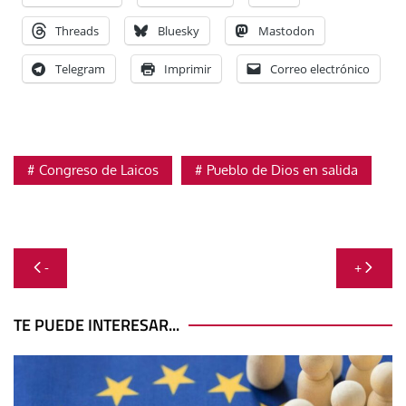
Threads
Bluesky
Mastodon
Telegram
Imprimir
Correo electrónico
Congreso de Laicos
Pueblo de Dios en salida
Navegación
-
+
de
entradas
TE PUEDE INTERESAR...