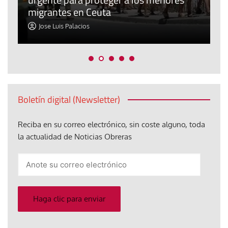
migrantes en Ceuta
y
Jose Luis Palacios
Boletín digital (Newsletter)
Reciba en su correo electrónico, sin coste alguno, toda
la actualidad de Noticias Obreras
Anote
su
correo
electrónico
Haga clic para enviar