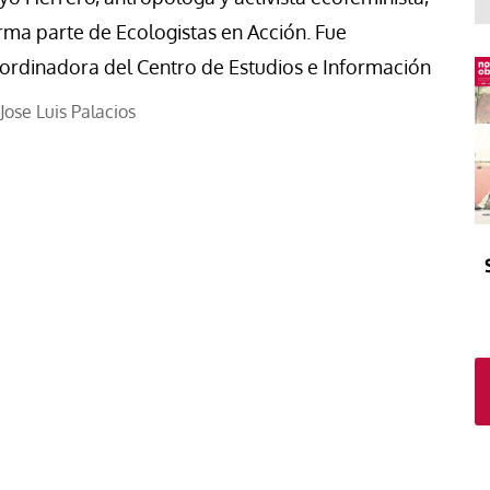
El atrio
Viñeta
rma parte de Ecologistas en Acción. Fue
In memoriam
Tribuna
ordinadora del Centro de Estudios e Información
Blog Sembrando sueños,
recogiendo humanidad
Jose Luis Palacios
Blog Mensajes guardados
La columna