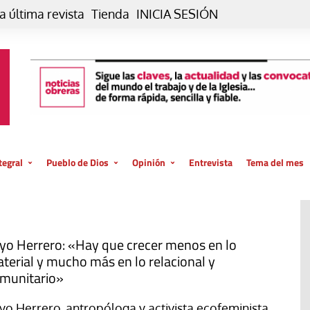
a última revista
Tienda
INICIA SESIÓN
tegral
Pueblo de Dios
Opinión
Entrevista
Tema del mes
liar, otro estilo
Iglesia
Editorial
posible
La oración de cada día
Blog De paso…
 la creación
Vaticano
Blog Eutopía
yo Herrero: «Hay que crecer menos en lo
terial y mucho más en lo relacional y
El termómetro
Blog El Evangelio del trabajo
munitario»
El Evangelio en tu vida
Blog Desde mi azotea
yo Herrero, antropóloga y activista ecofeminista,