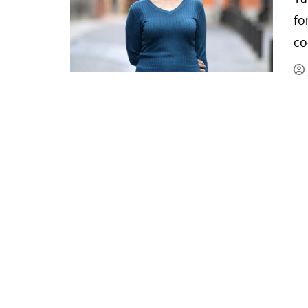
La mundialización
Cine
fo
El amor en el mundo
Dos minutos
co
Los empobrecidos por el
Aplicaciones
mundo
Música
Radio — Mundo obrero hoy
Poesía
Vidas precarias
Relato