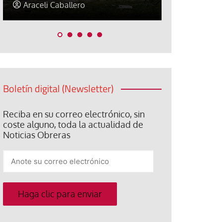
Jorge Hernández
Jose Luis
Boletín digital (Newsletter)
Reciba en su correo electrónico, sin
coste alguno, toda la actualidad de
Noticias Obreras
Anote
su
correo
electrónico
Haga clic para enviar