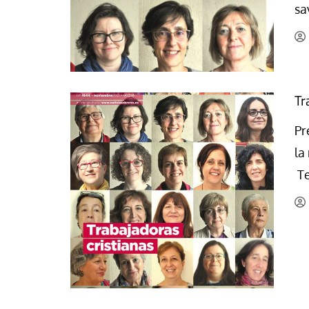
sa
La mundialización
Cine
El amor en el mundo
Dos minutos
Los empobrecidos por el
Aplicaciones
mundo
Música
Tr
Radio — Mundo obrero hoy
Poesía
Vidas precarias
Pr
Relato
la
Te