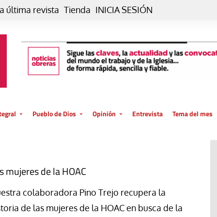
a última revista
Tienda
INICIA SESIÓN
tegral
Pueblo de Dios
Opinión
Entrevista
Tema del mes
liar, otro estilo
Iglesia
Editorial
posible
La oración de cada día
Blog De paso…
 la creación
Vaticano
Blog Eutopía
s mujeres de la HOAC
El termómetro
Blog El Evangelio del trabajo
estra colaboradora Pino Trejo recupera la
El Evangelio en tu vida
Blog Desde mi azotea
storia de las mujeres de la HOAC en busca de la