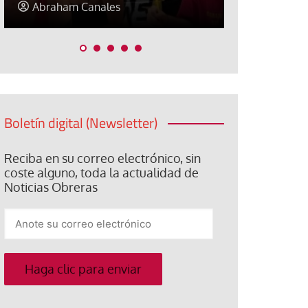
Elisa Brey
Jose Luis P
Boletín digital (Newsletter)
Reciba en su correo electrónico, sin
coste alguno, toda la actualidad de
Noticias Obreras
Anote
su
correo
electrónico
Haga clic para enviar