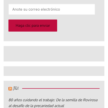
Anote
su
correo
electrónico
Haga clic para enviar
¡Tú!
80 años cuidando el trabajo: De la semilla de Rovirosa
al desafío de la precariedad actual