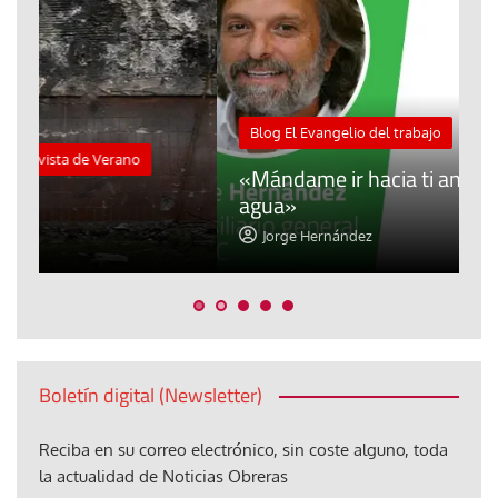
M
Blog El Evangelio del trabajo
A
«Mándame ir hacia ti andando sobre el
d
agua»
t
Jorge Hernández
Boletín digital (Newsletter)
Reciba en su correo electrónico, sin coste alguno, toda
la actualidad de Noticias Obreras