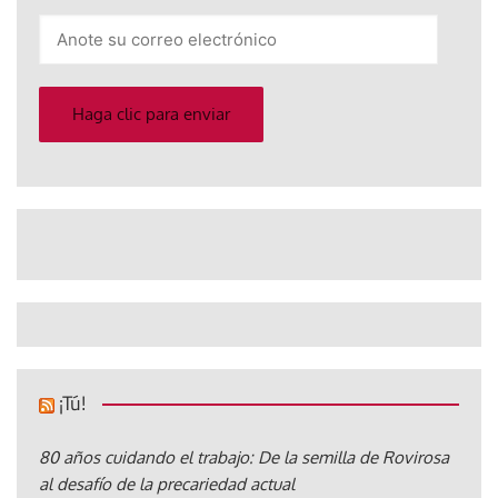
Anote
su
correo
electrónico
Haga clic para enviar
¡Tú!
80 años cuidando el trabajo: De la semilla de Rovirosa
al desafío de la precariedad actual