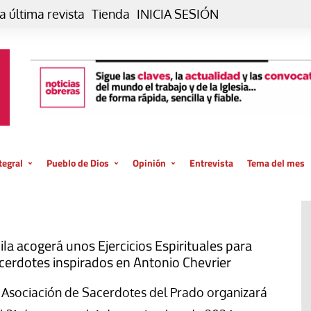
a última revista
Tienda
INICIA SESIÓN
tegral
Pueblo de Dios
Opinión
Entrevista
Tema del mes
liar, otro estilo
Iglesia
Editorial
posible
La oración de cada día
Blog De paso…
 la creación
Vaticano
Blog Eutopía
ila acogerá unos Ejercicios Espirituales para
cerdotes inspirados en Antonio Chevrier
El termómetro
Blog El Evangelio del trabajo
El Evangelio en tu vida
Blog Desde mi azotea
 Asociación de Sacerdotes del Prado organizará