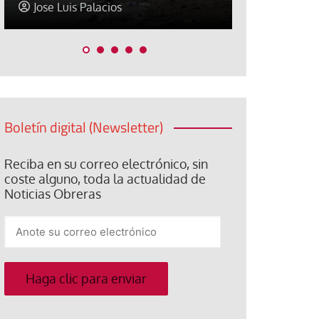
Jose Luis Palacios
Jose Luis P
Boletín digital (Newsletter)
Reciba en su correo electrónico, sin
coste alguno, toda la actualidad de
Noticias Obreras
Anote
su
correo
electrónico
Haga clic para enviar