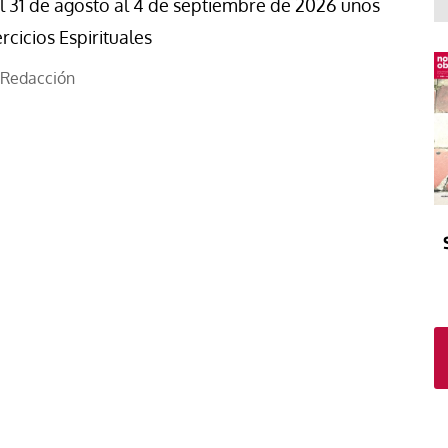
El atrio
Viñeta
l 31 de agosto al 4 de septiembre de 2026 unos
ercicios Espirituales
In memoriam
Tribuna
Blog Sembrando sueños,
Redacción
recogiendo humanidad
Blog Mensajes guardados
La columna