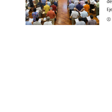
de
La mundialización
Cine
Ej
El amor en el mundo
Dos minutos
Los empobrecidos por el
Aplicaciones
mundo
Música
Radio — Mundo obrero hoy
Poesía
Vidas precarias
Relato