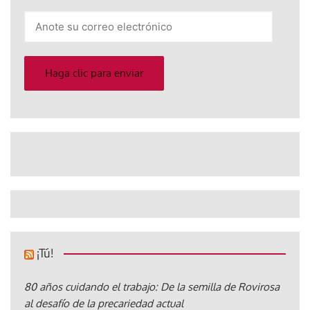
Anote
su
correo
electrónico
Haga clic para enviar
¡Tú!
80 años cuidando el trabajo: De la semilla de Rovirosa
al desafío de la precariedad actual