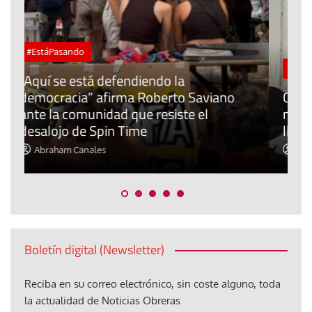
J
Tribuna
P
Ceuta: ¿qué derechos tienen los
E
menores de edad extranjeros que
m
llegaron?
c
Elisa Brey
Boletín digital (Newsletter)
Reciba en su correo electrónico, sin coste alguno, toda
la actualidad de Noticias Obreras