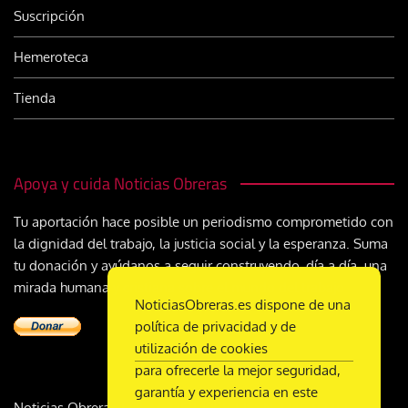
Suscripción
Hemeroteca
Tienda
Apoya y cuida Noticias Obreras
Tu aportación hace posible un periodismo comprometido con
la dignidad del trabajo, la justicia social y la esperanza. Suma
tu donación y ayúdanos a seguir construyendo, día a día, una
mirada humana y cristiana sobre el mundo del trabajo
NoticiasObreras.es dispone de una
política de privacidad y de
utilización de cookies
para ofrecerle la mejor seguridad,
garantía y experiencia en este
Noticias Obreras | DL M-2359-1958 | ISSN 2340-9231 |