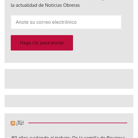
la actualidad de Noticias Obreras
Anote
su
correo
electrónico
Haga clic para enviar
¡Tú!
80 años cuidando el trabajo: De la semilla de Rovirosa