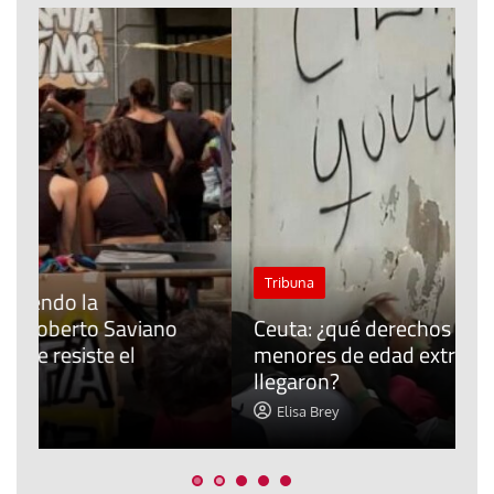
J
Tribuna
P
Ceuta: ¿qué derechos tienen los
E
menores de edad extranjeros que
m
llegaron?
c
Elisa Brey