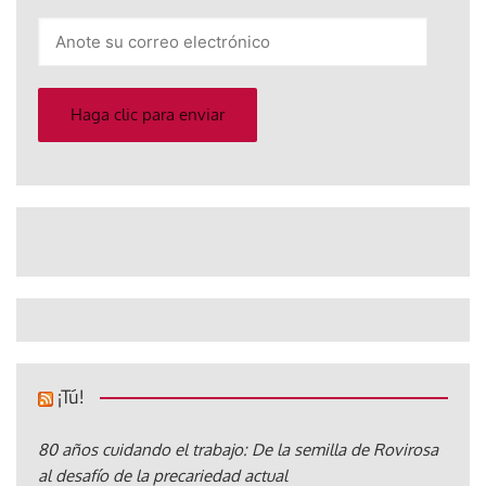
Anote
su
correo
electrónico
Haga clic para enviar
¡Tú!
80 años cuidando el trabajo: De la semilla de Rovirosa
al desafío de la precariedad actual