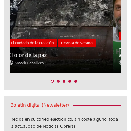
M
Blog El Evangelio del trabajo
A
«Mándame ir hacia ti andando sobre el
d
agua»
t
Jorge Hernández
Boletín digital (Newsletter)
Reciba en su correo electrónico, sin coste alguno, toda
la actualidad de Noticias Obreras