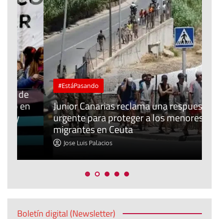
#EstáPasando
e
n
Junior Canarias reclama una respuesta
urgente para proteger a los menores
P
migrantes en Ceuta
y
Jose Luis Palacios
Boletín digital (Newsletter)