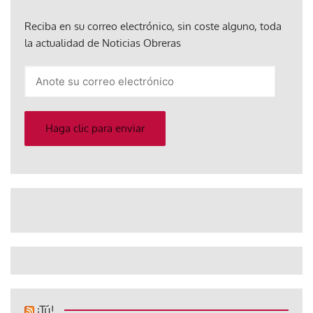
Reciba en su correo electrónico, sin coste alguno, toda
la actualidad de Noticias Obreras
Anote
su
correo
electrónico
Haga clic para enviar
¡Tú!