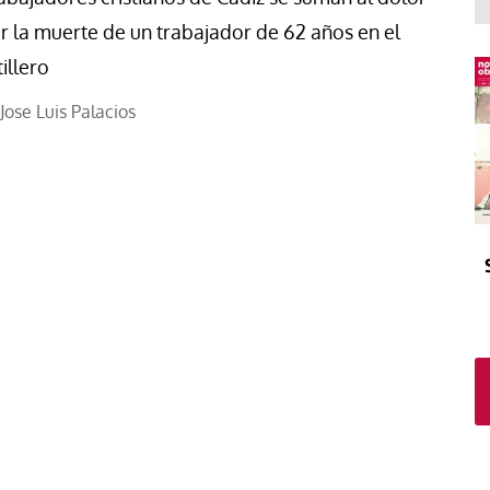
El atrio
Viñeta
r la muerte de un trabajador de 62 años en el
In memoriam
Tribuna
tillero
Blog Sembrando sueños,
recogiendo humanidad
Jose Luis Palacios
Blog Mensajes guardados
La columna