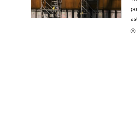
La mundialización
Cine
po
El amor en el mundo
Dos minutos
as
Los empobrecidos por el
Aplicaciones
mundo
Música
Radio — Mundo obrero hoy
Poesía
Vidas precarias
Relato