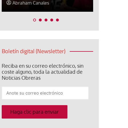
Elisa Brey
Jose Luis P
Boletín digital (Newsletter)
Reciba en su correo electrónico, sin
coste alguno, toda la actualidad de
Noticias Obreras
Anote
su
correo
electrónico
Haga clic para enviar