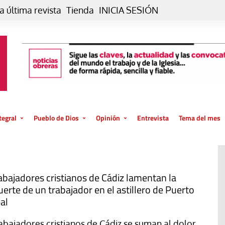
a última revista
Tienda
INICIA SESIÓN
tegral
Pueblo de Dios
Opinión
Entrevista
Tema del mes
liar, otro estilo
Iglesia
Editorial
posible
La oración de cada día
Blog De paso…
 la creación
Vaticano
Blog Eutopía
abajadores cristianos de Cádiz lamentan la
erte de un trabajador en el astillero de Puerto
El termómetro
Blog El Evangelio del trabajo
al
El Evangelio en tu vida
Blog Desde mi azotea
abajadores cristianos de Cádiz se suman al dolor