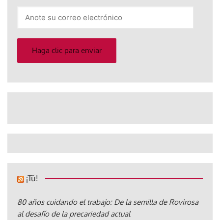
Anote
su
correo
electrónico
Haga clic para enviar
¡Tú!
80 años cuidando el trabajo: De la semilla de Rovirosa
al desafío de la precariedad actual