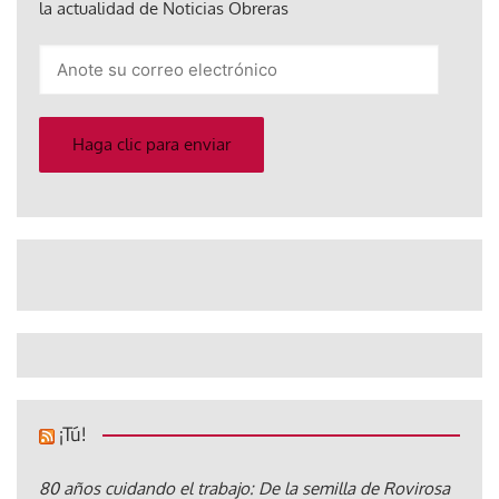
la actualidad de Noticias Obreras
Anote
su
correo
electrónico
Haga clic para enviar
¡Tú!
80 años cuidando el trabajo: De la semilla de Rovirosa