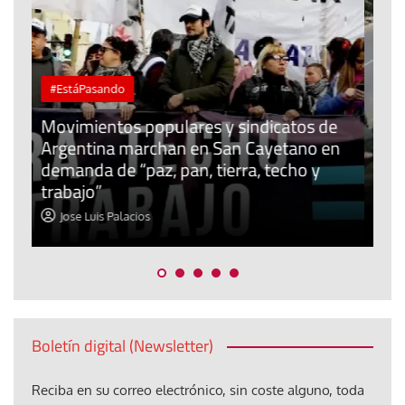
#EstáPasando
 de
 en
Junior Canarias reclama una respuesta
y
urgente para proteger a los menores
migrantes en Ceuta
Jose Luis Palacios
Boletín digital (Newsletter)
Reciba en su correo electrónico, sin coste alguno, toda