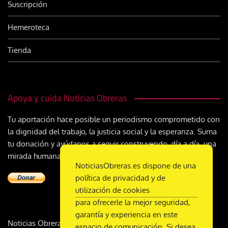
Suscripción
Hemeroteca
Tienda
Apoya y cuida Noticias Obreras
Tu aportación hace posible un periodismo comprometido con
la dignidad del trabajo, la justicia social y la esperanza. Suma
tu donación y ayúdanos a seguir construyendo, día a día, una
mirada humana y cristiana sobre el mundo del trabajo
NoticiasObreras.es dispone de una
política de privacidad y de
utilización de cookies
para ofrecerle la mejor seguridad,
garantía y experiencia en este
Noticias Obreras | DL M-2359-1958 | ISSN 2340-9231 |
espacio de comunicación. Si desea