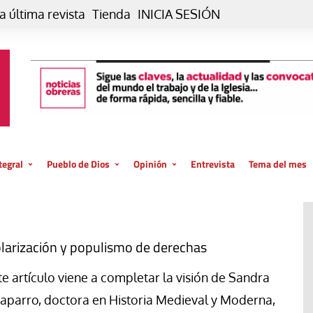
a última revista
Tienda
INICIA SESIÓN
tegral
Pueblo de Dios
Opinión
Entrevista
Tema del mes
liar, otro estilo
Iglesia
Editorial
posible
La oración de cada día
Blog De paso…
 la creación
Vaticano
Blog Eutopía
larización y populismo de derechas
El termómetro
Blog El Evangelio del trabajo
te artículo viene a completar la visión de Sandra
El Evangelio en tu vida
Blog Desde mi azotea
aparro, doctora en Historia Medieval y Moderna,