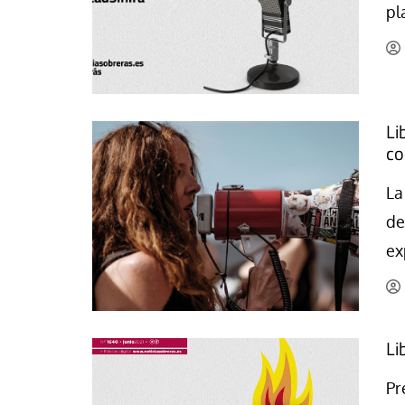
pl
La mundialización
Cine
El amor en el mundo
Dos minutos
Los empobrecidos por el
Aplicaciones
mundo
Música
Li
Radio — Mundo obrero hoy
Poesía
co
Vidas precarias
Relato
La
de
ex
Li
Pr