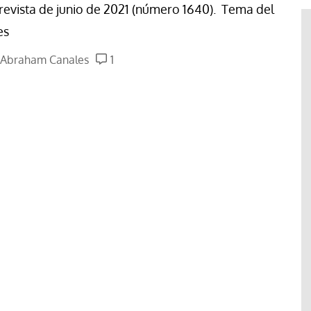
 revista de junio de 2021 (número 1640). Tema del
es
Abraham Canales
1
acan la
#EstáPasando
de la
ordinaria al
Enrique Angelelli, el obispo
pleo
asesinado hace 50 años