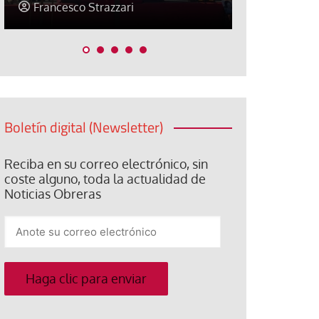
Jose Luis Palacios
Jose Luis P
Boletín digital (Newsletter)
Reciba en su correo electrónico, sin
coste alguno, toda la actualidad de
Noticias Obreras
Anote
su
correo
electrónico
Haga clic para enviar