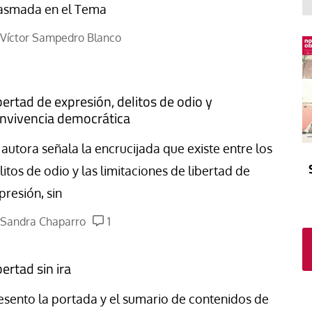
El atrio
Viñeta
asmada en el Tema
In memoriam
Tribuna
Víctor Sampedro Blanco
Blog Sembrando sueños,
recogiendo humanidad
Blog Mensajes guardados
bertad de expresión, delitos de odio y
La columna
nvivencia democrática
 autora señala la encrucijada que existe entre los
litos de odio y las limitaciones de libertad de
presión, sin
Sandra Chaparro
1
bertad sin ira
esento la portada y el sumario de contenidos de