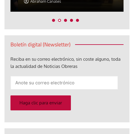
Abraham Canales
Boletín digital (Newsletter)
Reciba en su correo electrónico, sin coste alguno, toda
la actualidad de Noticias Obreras
Anote
su
correo
electrónico
Haga clic para enviar