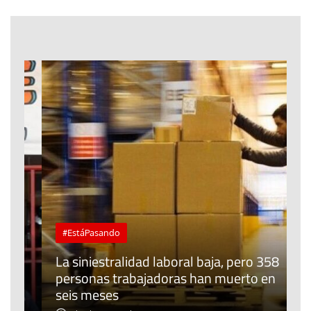
#EstáPasando
La siniestralidad laboral baja, pero 358
E
personas trabajadoras han muerto en
R
seis meses
m