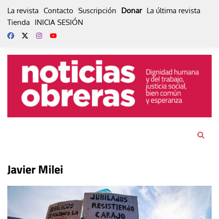
Skip
La revista
Contacto
Suscripción
Donar
La última revista
to
Tienda
INICIA SESIÓN
content
Javier Milei