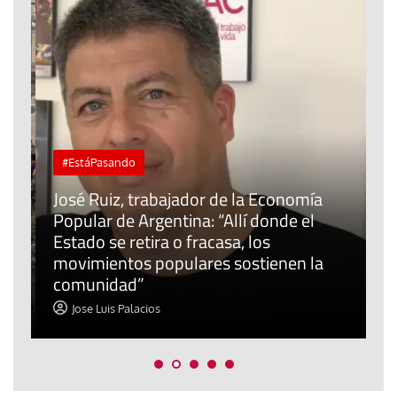
#EstáPasando
José Ruiz, trabajador de la Economía
Popular de Argentina: “Allí donde el
C
Estado se retira o fracasa, los
r
movimientos populares sostienen la
I
comunidad”
c
Jose Luis Palacios