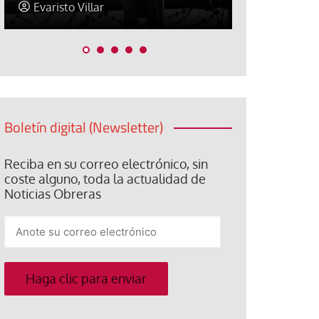
Araceli Caballero
Jorge Her
Boletín digital (Newsletter)
Reciba en su correo electrónico, sin
coste alguno, toda la actualidad de
Noticias Obreras
Anote
su
correo
electrónico
Haga clic para enviar