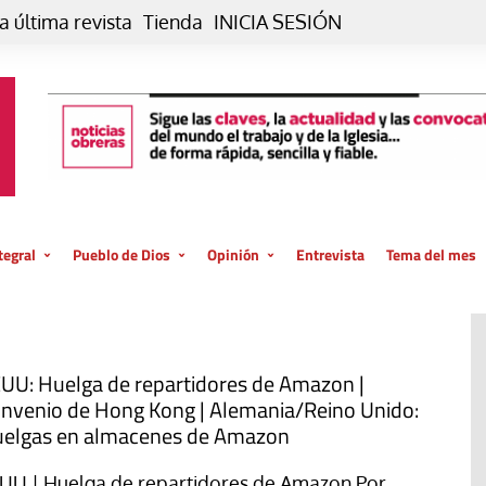
a última revista
Tienda
INICIA SESIÓN
tegral
Pueblo de Dios
Opinión
Entrevista
Tema del mes
liar, otro estilo
Iglesia
Editorial
posible
La oración de cada día
Blog De paso…
 la creación
Vaticano
Blog Eutopía
UU: Huelga de repartidores de Amazon |
nvenio de Hong Kong | Alemania/Reino Unido:
El termómetro
Blog El Evangelio del trabajo
elgas en almacenes de Amazon
El Evangelio en tu vida
Blog Desde mi azotea
UU | Huelga de repartidores de Amazon Por