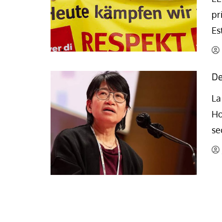
La mundialización
Cine
pr
El amor en el mundo
Dos minutos
Es
Los empobrecidos por el
Aplicaciones
mundo
Música
Radio — Mundo obrero hoy
De
Poesía
Vidas precarias
Relato
La
Ho
se