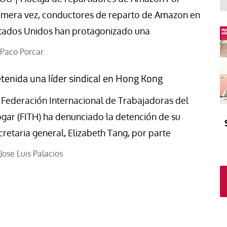
El atrio
Viñeta
imera vez, conductores de reparto de Amazon en
In memoriam
Tribuna
tados Unidos han protagonizado una
Blog Sembrando sueños,
recogiendo humanidad
Paco Porcar
Blog Mensajes guardados
tenida una líder sindical en Hong Kong
La columna
 Federación Internacional de Trabajadoras del
gar (FITH) ha denunciado la detención de su
cretaria general, Elizabeth Tang, por parte
Jose Luis Palacios