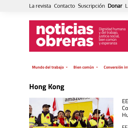
Skip
La revista
Contacto
Suscripción
Donar
L
to
content
Mundo del trabajo
Bien común
Conversión in
Datos e indicadores
Política
Otra vida fami
Hong Kong
de vida… es 
El trabajo es para la vida
Economía
El cuidado de
GlobalizAcción
EE
Experiencia
Co
INFOR. Boletín informativo del
Hu
MMTC
Cultura
Laboral
Libro
EE