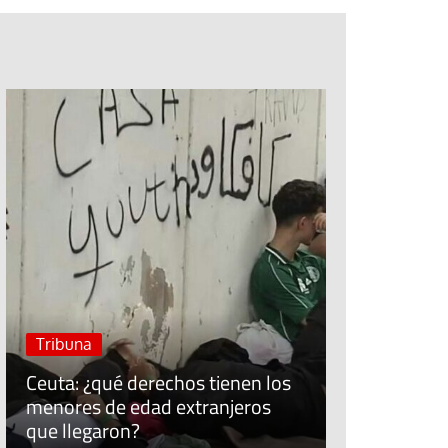
Jubileo de la Espera
Cuidar el trabajo cui
Sínodo sobre la sin
#EstáPasan
José Ruiz, t
Economía Po
Tribuna
“Allí donde 
Ceuta: ¿qué derechos tienen los
fracasa, lo
menores de edad extranjeros
populares s
que llegaron?
comunidad