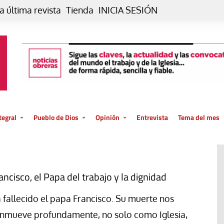
a última revista
Tienda
INICIA SESIÓN
tegral
Pueblo de Dios
Opinión
Entrevista
Tema del mes
liar, otro estilo
Iglesia
Editorial
posible
La oración de cada día
Blog De paso…
 la creación
Vaticano
Blog Eutopía
ancisco, el Papa del trabajo y la dignidad
El termómetro
Blog El Evangelio del trabajo
 fallecido el papa Francisco. Su muerte nos
El Evangelio en tu vida
Blog Desde mi azotea
nmueve profundamente, no solo como Iglesia,