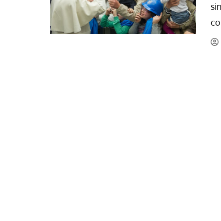
si
La mundialización
Cine
co
El amor en el mundo
Dos minutos
Los empobrecidos por el
Aplicaciones
mundo
Música
Radio — Mundo obrero hoy
Poesía
Vidas precarias
Relato