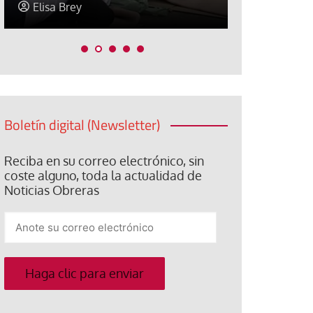
Elisa Brey
Jose Luis P
Boletín digital (Newsletter)
Reciba en su correo electrónico, sin
coste alguno, toda la actualidad de
Noticias Obreras
Anote
su
correo
electrónico
Haga clic para enviar