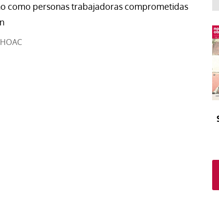
El atrio
Viñeta
no como personas trabajadoras comprometidas
In memoriam
Tribuna
n
Blog Sembrando sueños,
HOAC
recogiendo humanidad
Blog Mensajes guardados
La columna