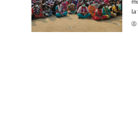
mu
La mundialización
Cine
la
El amor en el mundo
Dos minutos
Los empobrecidos por el
Aplicaciones
mundo
Música
Radio — Mundo obrero hoy
Poesía
Vidas precarias
Relato