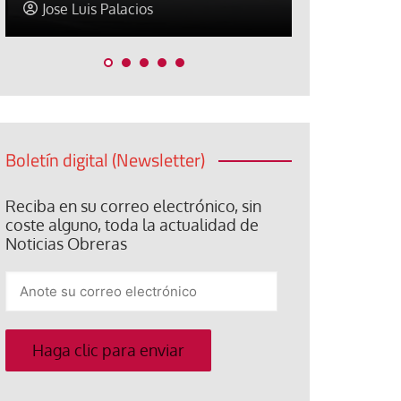
Paco (Quisco) Vicente
David Alva
Boletín digital (Newsletter)
Reciba en su correo electrónico, sin
coste alguno, toda la actualidad de
Noticias Obreras
Anote
su
correo
electrónico
Haga clic para enviar