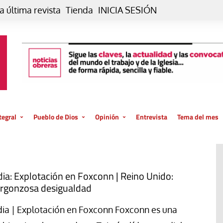
a última revista
Tienda
INICIA SESIÓN
tegral
Pueblo de Dios
Opinión
Entrevista
Tema del mes
liar, otro estilo
Iglesia
Editorial
posible
La oración de cada día
Blog De paso…
 la creación
Vaticano
Blog Eutopía
dia: Explotación en Foxconn | Reino Unido:
rgonzosa desigualdad
El termómetro
Blog El Evangelio del trabajo
El Evangelio en tu vida
Blog Desde mi azotea
dia | Explotación en Foxconn Foxconn es una