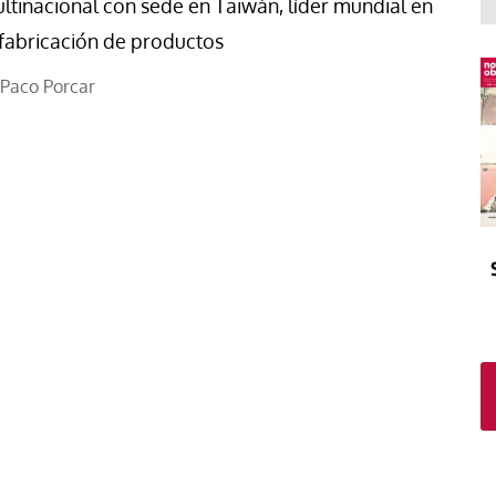
El atrio
Viñeta
ltinacional con sede en Taiwán, líder mundial en
 fabricación de productos
In memoriam
Tribuna
Blog Sembrando sueños,
Paco Porcar
recogiendo humanidad
Blog Mensajes guardados
La columna