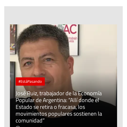
#EstáPasando
José Ruiz, trabajador de la Economía
Popular de Argentina: “Allí donde el
Estado se retira o fracasa, los
P
movimientos populares sostienen la
r
comunidad”
m