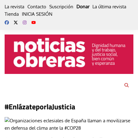
Skip
La revista
Contacto
Suscripción
Donar
La última revista
to
Tienda
INICIA SESIÓN
content
#EnlázateporlaJusticia