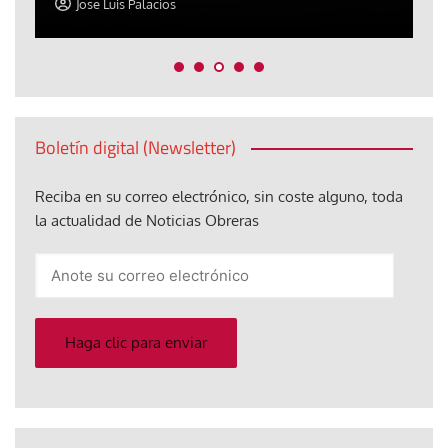
Jose Luis Palacios
Boletín digital (Newsletter)
Reciba en su correo electrónico, sin coste alguno, toda
la actualidad de Noticias Obreras
Anote
su
correo
electrónico
Haga clic para enviar