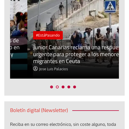
#EstáPasando
e
n
Junior Canarias reclama una respuesta
urgente para proteger a los menores
P
migrantes en Ceuta
y
Jose Luis Palacios
Boletín digital (Newsletter)
Reciba en su correo electrónico, sin coste alguno, toda