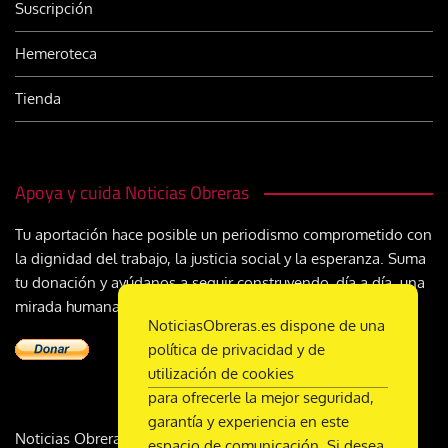
Suscripción
Hemeroteca
Tienda
Apoya y cuida Noticias Obreras
Tu aportación hace posible un periodismo comprometido con
la dignidad del trabajo, la justicia social y la esperanza. Suma
tu donación y ayúdanos a seguir construyendo, día a día, una
mirada humana y cristiana sobre el mundo del trabajo
NoticiasObreras.es dispone de una
política de privacidad y de
utilización de cookies
para ofrecerle la mejor seguridad,
garantía y experiencia en este
Noticias Obreras | DL M-2359-1958 | ISSN 2340-9231 |
espacio de comunicación. Si desea