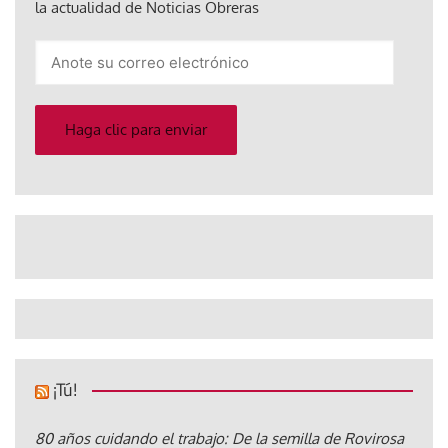
la actualidad de Noticias Obreras
Anote
su
correo
electrónico
Haga clic para enviar
¡Tú!
80 años cuidando el trabajo: De la semilla de Rovirosa