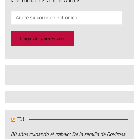
la actualidad de Noticias Obreras
Anote
su
correo
electrónico
Haga clic para enviar
¡Tú!
80 años cuidando el trabajo: De la semilla de Rovirosa