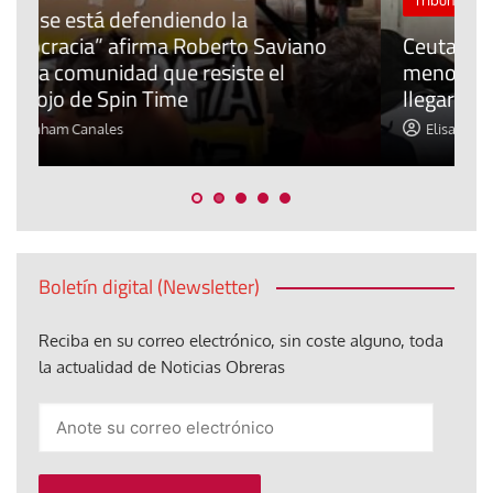
P
Ceuta: ¿qué derechos tienen los
E
menores de edad extranjeros que
m
llegaron?
c
Elisa Brey
Boletín digital (Newsletter)
Reciba en su correo electrónico, sin coste alguno, toda
la actualidad de Noticias Obreras
Anote
su
correo