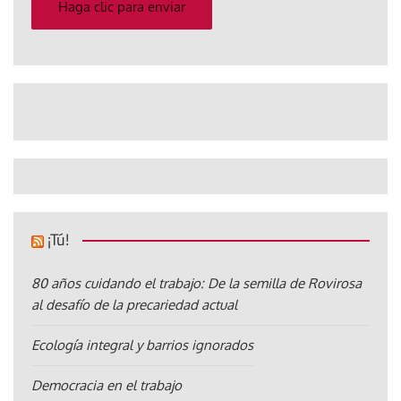
electrónico
Haga clic para enviar
¡Tú!
80 años cuidando el trabajo: De la semilla de Rovirosa
al desafío de la precariedad actual
Ecología integral y barrios ignorados
Democracia en el trabajo