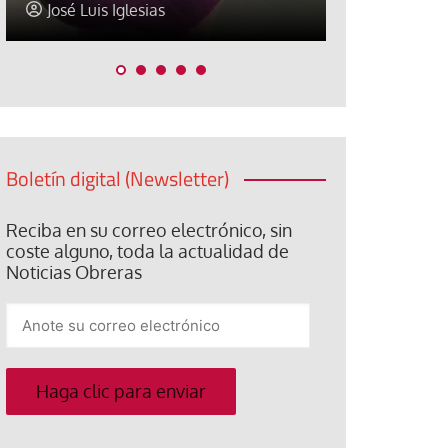
Ana Belén López
Jose Luis P
Boletín digital (Newsletter)
Reciba en su correo electrónico, sin
coste alguno, toda la actualidad de
Noticias Obreras
Anote
su
correo
electrónico
Haga clic para enviar