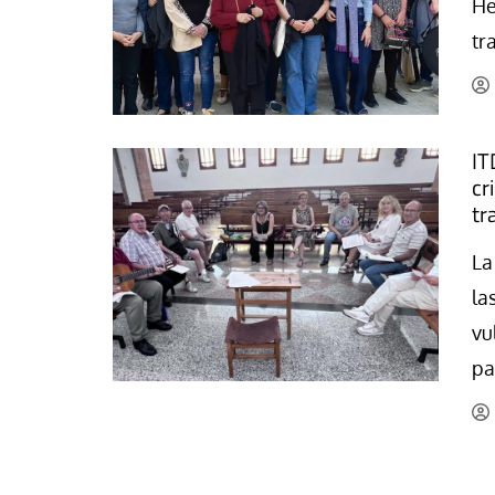
He
La mundialización
Cine
tr
El amor en el mundo
Dos minutos
Los empobrecidos por el
Aplicaciones
mundo
Música
IT
Radio — Mundo obrero hoy
Poesía
cr
Vidas precarias
tr
Relato
La
la
vu
pa