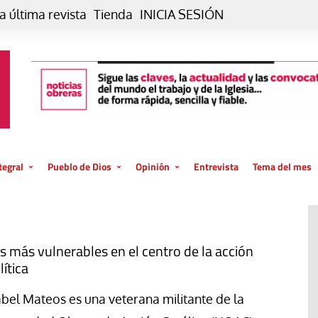
a última revista
Tienda
INICIA SESIÓN
tegral
Pueblo de Dios
Opinión
Entrevista
Tema del mes
liar, otro estilo
Iglesia
Editorial
posible
La oración de cada día
Blog De paso…
 la creación
Vaticano
Blog Eutopía
s más vulnerables en el centro de la acción
lítica
El termómetro
Blog El Evangelio del trabajo
El Evangelio en tu vida
Blog Desde mi azotea
abel Mateos es una veterana militante de la