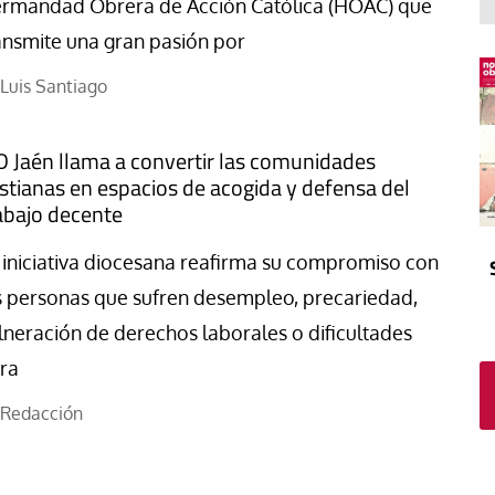
El atrio
Viñeta
rmandad Obrera de Acción Católica (HOAC) que
ansmite una gran pasión por
In memoriam
Tribuna
Blog Sembrando sueños,
Luis Santiago
recogiendo humanidad
Blog Mensajes guardados
D Jaén llama a convertir las comunidades
La columna
istianas en espacios de acogida y defensa del
abajo decente
 iniciativa diocesana reafirma su compromiso con
s personas que sufren desempleo, precariedad,
lneración de derechos laborales o dificultades
ra
Redacción