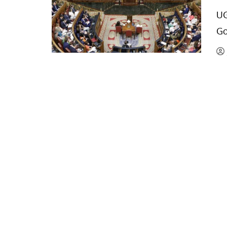
La mundialización
Cine
UG
El amor en el mundo
Dos minutos
Go
Los empobrecidos por el
Aplicaciones
mundo
Música
Radio — Mundo obrero hoy
Poesía
Vidas precarias
Relato