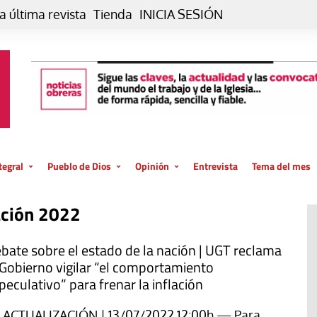
a última revista
Tienda
INICIA SESIÓN
tegral
Pueblo de Dios
Opinión
Entrevista
Tema del mes
liar, otro estilo
Iglesia
Editorial
ación 2022
posible
La oración de cada día
Blog De paso…
 la creación
Vaticano
Blog Eutopía
bate sobre el estado de la nación | UGT reclama
 Gobierno vigilar “el comportamiento
El termómetro
Blog El Evangelio del trabajo
peculativo” para frenar la inflación
El Evangelio en tu vida
Blog Desde mi azotea
ACTUALIZACIÓN | 13/07/2022 12:00h — Para