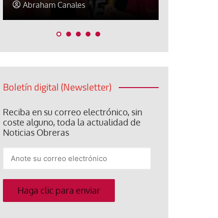
Elisa Brey
Jose Luis P
Boletín digital (Newsletter)
Reciba en su correo electrónico, sin
coste alguno, toda la actualidad de
Noticias Obreras
Anote
su
correo
electrónico
Haga clic para enviar