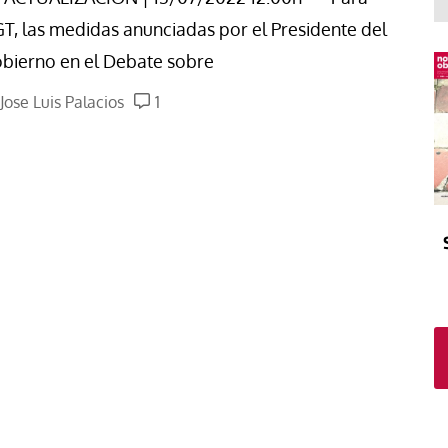
El atrio
Viñeta
T, las medidas anunciadas por el Presidente del
In memoriam
Tribuna
bierno en el Debate sobre
Blog Sembrando sueños,
recogiendo humanidad
Jose Luis Palacios
1
Blog Mensajes guardados
La columna