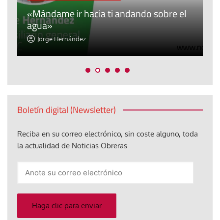
A
«Mándame ir hacia ti andando sobre el
d
agua»
t
Jorge Hernández
Boletín digital (Newsletter)
Reciba en su correo electrónico, sin coste alguno, toda
la actualidad de Noticias Obreras
Anote
su
correo
electrónico
Haga clic para enviar