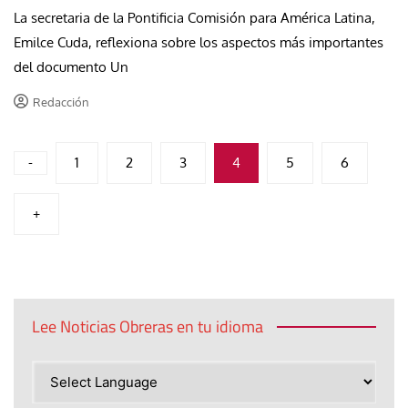
La secretaria de la Pontificia Comisión para América Latina,
Emilce Cuda, reflexiona sobre los aspectos más importantes
del documento Un
Redacción
Paginación
-
1
2
3
4
5
6
de
+
entradas
Lee Noticias Obreras en tu idioma