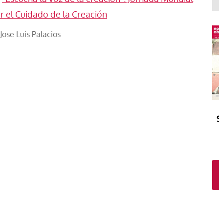
El atrio
Viñeta
r el Cuidado de la Creación
In memoriam
Tribuna
Jose Luis Palacios
Blog Sembrando sueños,
recogiendo humanidad
Blog Mensajes guardados
La columna