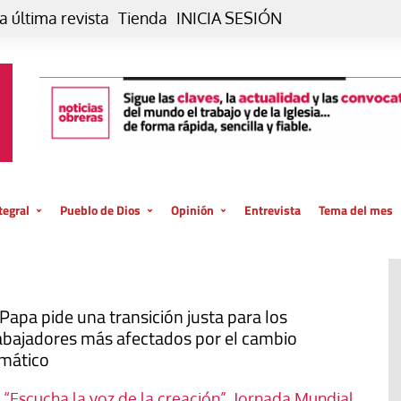
a última revista
Tienda
INICIA SESIÓN
tegral
Pueblo de Dios
Opinión
Entrevista
Tema del mes
liar, otro estilo
Iglesia
Editorial
posible
La oración de cada día
Blog De paso…
 la creación
Vaticano
Blog Eutopía
 Papa pide una transición justa para los
abajadores más afectados por el cambio
El termómetro
Blog El Evangelio del trabajo
imático
El Evangelio en tu vida
Blog Desde mi azotea
—
“Escucha la voz de la creación”. Jornada Mundial