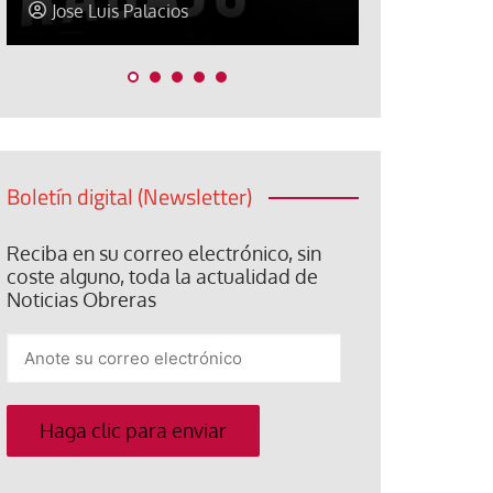
Jose Luis Palacios
Paco (Quis
Boletín digital (Newsletter)
Reciba en su correo electrónico, sin
coste alguno, toda la actualidad de
Noticias Obreras
Anote
su
correo
electrónico
Haga clic para enviar