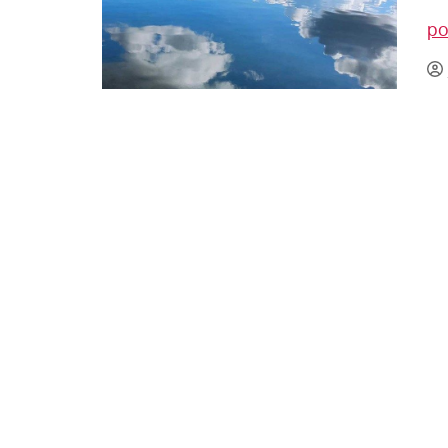
La mundialización
Cine
po
El amor en el mundo
Dos minutos
Los empobrecidos por el
Aplicaciones
mundo
Música
Radio — Mundo obrero hoy
Poesía
Vidas precarias
Relato